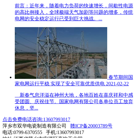
前言：近年来，随着电力负荷的快速增长，间歇性电源
的高比例接入，全球极端天气加剧等问题的增多，传统
电网的安全稳定运行已受到巨大挑战。...
春节期间国
家电网运行平稳 实现了安全可靠优质供电
2021-02-22
新春气息洋溢在神州大地，各地百姓在喜庆祥和中感
受团圆、庆祝佳节。国家电网有限公司各单位员工放弃
休息，坚...
点击免费电话咨询:13607993017
萍乡市双华电瓷制造有限公司
赣ICP备20003789号
电话:0799-6370555 手机:13607993017