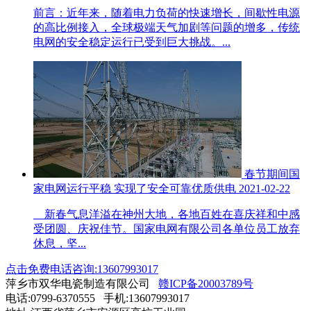
前言：近年来，随着电力负荷的快速增长，间歇性电源
的高比例接入，全球极端天气加剧等问题的增多，传统
电网的安全稳定运行已受到巨大挑战。...
春节期间国
家电网运行平稳 实现了安全可靠优质供电
2021-02-22
新春气息洋溢在神州大地，各地百姓在喜庆祥和中感
受团圆、庆祝佳节。国家电网有限公司各单位员工放弃
休息，坚...
点击免费电话咨询:13607993017
萍乡市双华电瓷制造有限公司
赣ICP备20003789号
电话:0799-6370555 手机:13607993017