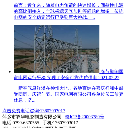
前言：近年来，随着电力负荷的快速增长，间歇性电源
的高比例接入，全球极端天气加剧等问题的增多，传统
电网的安全稳定运行已受到巨大挑战。...
春节期间国
家电网运行平稳 实现了安全可靠优质供电
2021-02-22
新春气息洋溢在神州大地，各地百姓在喜庆祥和中感
受团圆、庆祝佳节。国家电网有限公司各单位员工放弃
休息，坚...
点击免费电话咨询:13607993017
萍乡市双华电瓷制造有限公司
赣ICP备20003789号
电话:0799-6370555 手机:13607993017