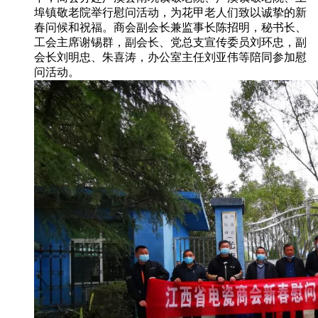
埠镇敬老院举行慰问活动，为花甲老人们致以诚挚的新
春问候和祝福。商会副会长兼监事长陈招明，秘书长、
工会主席谢锡群，副会长、党总支宣传委员刘环忠，副
会长刘明忠、朱喜涛，办公室主任刘亚伟等陪同参加慰
问活动。