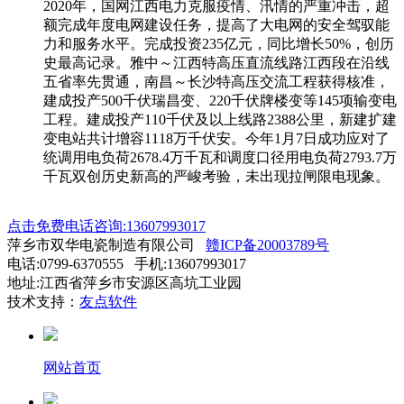
2020年，国网江西电力克服疫情、汛情的严重冲击，超
额完成年度电网建设任务，提高了大电网的安全驾驭能
力和服务水平。完成投资235亿元，同比增长50%，创历
史最高记录。雅中～江西特高压直流线路江西段在沿线
五省率先贯通，南昌～长沙特高压交流工程获得核准，
建成投产500千伏瑞昌变、220千伏牌楼变等145项输变电
工程。建成投产110千伏及以上线路2388公里，新建扩建
变电站共计增容1118万千伏安。今年1月7日成功应对了
统调用电负荷2678.4万千瓦和调度口径用电负荷2793.7万
千瓦双创历史新高的严峻考验，未出现拉闸限电现象。
点击免费电话咨询:13607993017
萍乡市双华电瓷制造有限公司
赣ICP备20003789号
电话:0799-6370555 手机:13607993017
地址:江西省萍乡市安源区高坑工业园
技术支持：
友点软件
网站首页