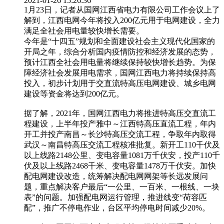
2021-01-26 15:26:36
1月23日，记者从国网江西省电力有限公司工作会议上了
解到，江西电网今年将投入200亿元用于电网建设，全力
满足全社会用电量较快增长需要。
今年是“十四五”规划和全面建设社会主义现代化国家的
开局之年，综合分析国内疫情防控和经济发展的态势，
预计江西全社会用电量将继续保持较快增长趋势。为保
障经济社会发展用电需求，国网江西电力将持续保持高
投入，初步计划用于交直流特高压电网建设、城乡电网
建设等资金将达到200亿元。
据了解，2021年，国网江西电力将推进特高压交直流工
程建设，上半年投产雅中～江西特高压直流工程，年内
开工并投产南昌～长沙特高压交流工程，争取年内取得
武汉～南昌特高压交流工程核准批复。新开工110千伏及
以上线路2148公里、变电容量1081万千伏安，投产110千
伏及以上线路2468千米、变电容量1478万千伏安。加快
配电网建设改造，统筹解决配电网网架等长远发展问
题，重点解决客户最后“一公里、一百米、一根线、一块
表”的问题。加强配电网运行管理，推进线变“荷容匹
配”，推广不停电作业，台区平均停电时间减少20%。