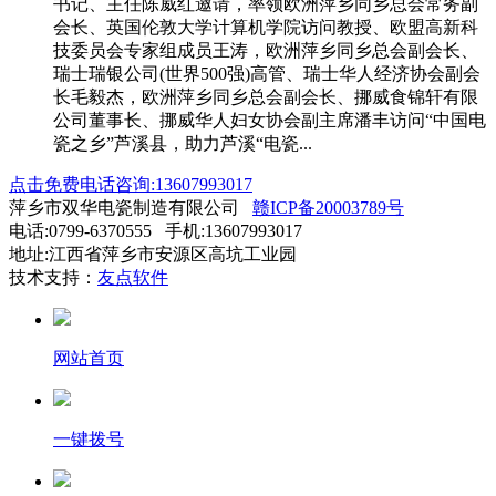
书记、主任陈威红邀请，率领欧洲萍乡同乡总会常务副
会长、英国伦敦大学计算机学院访问教授、欧盟高新科
技委员会专家组成员王涛，欧洲萍乡同乡总会副会长、
瑞士瑞银公司(世界500强)高管、瑞士华人经济协会副会
长毛毅杰，欧洲萍乡同乡总会副会长、挪威食锦轩有限
公司董事长、挪威华人妇女协会副主席潘丰访问“中国电
瓷之乡”芦溪县，助力芦溪“电瓷...
点击免费电话咨询:13607993017
萍乡市双华电瓷制造有限公司
赣ICP备20003789号
电话:0799-6370555 手机:13607993017
地址:江西省萍乡市安源区高坑工业园
技术支持：
友点软件
网站首页
一键拨号