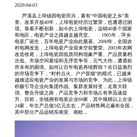
2020-04-03
芦溪县上埠镇因电瓷而兴，素有“中国电瓷之乡”美
誉。改革开放40年，上埠电瓷经历过繁荣，也遭遇过困
境。靠着不断创新，如今的上埠电瓷，远销40多个国家
和地区，电瓷产业之路越走越亮堂。 1905年，萍乡
电瓷厂诞生，百年电瓷产业由此奠基。2000年，全国农
村电网改造，上埠电瓷产业迎来空前繁荣。2003年农网
改造收尾，上埠电瓷因低质同构现象严重、产品质量档
次低、市场空间紧缩和无序竞争等，元气大伤，遭遇前
所未有的困境。如何让百年电瓷再续辉煌？在日益激烈
的市场竞争下，“村村点火、户户冒烟”的模式，已越来
越难适应电瓷产业的发展与市场的竞争。为此，上埠镇
积极引导企业向集团作战、集群发展转变，走靠大联
强、整合升级之路，产品竞争力和市场占有率迅速提
升。目前，全镇拥有电瓷企业69家，其中规模以上企业
24家，年生产总值5亿元左右，产品销售网点遍布全国，
其中部分产品远销东南亚、南欧...