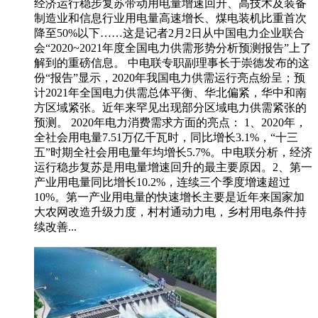
经济运行稳步复苏带动用电量增速回升、高技术及装备
制造业和信息行业用电量高速增长、煤电装机比重首次
降至50%以下……这是记者2月2日从中国电力企业联合
会“2020~2021年度全国电力供需形势分析预测报告”上了
解到的重磅信息。 中电联专职副理事长于崇德发布的这
份“报告”显示，2020年我国电力供需运行亮点纷呈；预
计2021年全国电力供需总体平衡、华北偏紧，华中和南
方区域紧张。近年来罕见出现部分区域电力供需紧张的
预测。 2020年电力消费需求方面的亮点： 1、2020年，
全社会用电量7.51万亿千瓦时，同比增长3.1%，“十三
五”时期全社会用电量年均增长5.7%。中电联分析，经济
运行稳步复苏是用电量增速回升的最主要原因。2、第一
产业用电量同比增长10.2%，连续三个季度增速超过
10%。第一产业用电量的快速增长主要是近年来国家加
大农网改造升级力度，村村通动力电，乡村用电条件持
续改善...