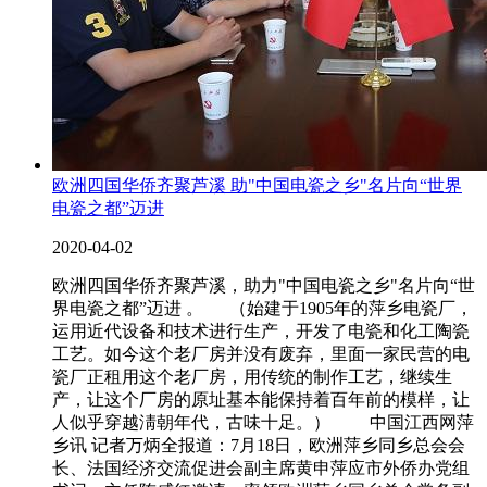
欧洲四国华侨齐聚芦溪 助"中国电瓷之乡"名片向“世界
电瓷之都”迈进
2020-04-02
欧洲四国华侨齐聚芦溪，助力"中国电瓷之乡"名片向“世
界电瓷之都”迈进 。 （始建于1905年的萍乡电瓷厂，
运用近代设备和技术进行生产，开发了电瓷和化工陶瓷
工艺。如今这个老厂房并没有废弃，里面一家民营的电
瓷厂正租用这个老厂房，用传统的制作工艺，继续生
产，让这个厂房的原址基本能保持着百年前的模样，让
人似乎穿越淸朝年代，古味十足。） 中国江西网萍
乡讯 记者万炳全报道：7月18日，欧洲萍乡同乡总会会
长、法国经济交流促进会副主席黄申萍应市外侨办党组