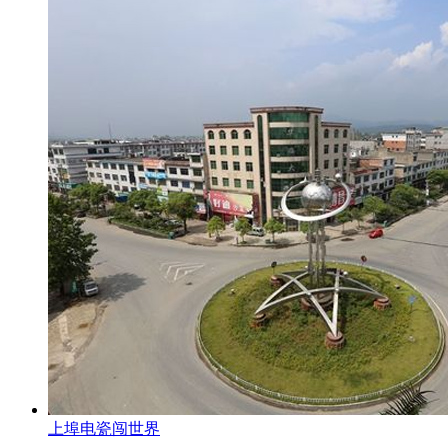
上埠电瓷闯世界