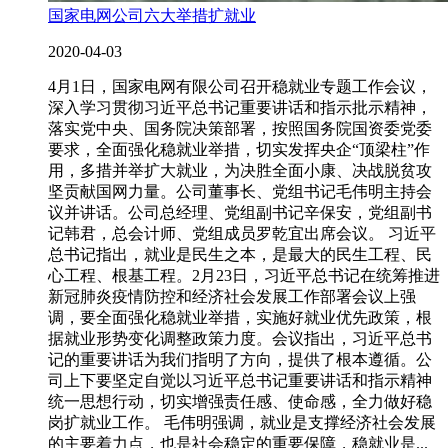
国家电网公司六大举措扩就业
2020-04-03
4月1日，国家电网有限公司召开稳就业专题工作会议，
深入学习贯彻习近平总书记重要讲话和指示批示精神，
落实党中央、国务院决策部署，按照国务院国资委党委
要求，全面强化稳就业举措，切实发挥央企“顶梁柱”作
用，多措并举扩大就业，为决胜全面小康、决战脱贫攻
坚贡献国网力量。公司董事长、党组书记毛伟明主持会
议并讲话。公司总经理、党组副书记辛保安，党组副书
记韩君，总会计师、党组成员罗乾宜出席会议。 习近平
总书记指出，就业是民生之本，是最大的民生工程、民
心工程、根基工程。2月23日，习近平总书记在统筹推进
新冠肺炎疫情防控和经济社会发展工作部署会议上强
调，要全面强化稳就业举措，实施好就业优先政策，根
据就业形势变化调整政策力度。会议指出，习近平总书
记的重要讲话为我们指明了方向，提供了根本遵循。公
司上下要坚定自觉以习近平总书记重要讲话和指示精神
统一思想行动，切实增强责任感、使命感，全力做好稳
岗扩就业工作。 毛伟明强调，就业是支撑经济社会发展
的主要着力点，也是社会稳定的重要保障，稳就业是...