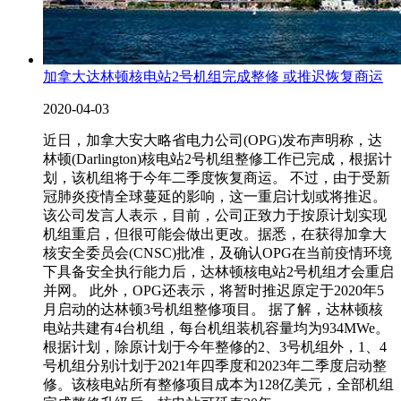
加拿大达林顿核电站2号机组完成整修 或推迟恢复商运
2020-04-03
近日，加拿大安大略省电力公司(OPG)发布声明称，达
林顿(Darlington)核电站2号机组整修工作已完成，根据计
划，该机组将于今年二季度恢复商运。 不过，由于受新
冠肺炎疫情全球蔓延的影响，这一重启计划或将推迟。
该公司发言人表示，目前，公司正致力于按原计划实现
机组重启，但很可能会做出更改。据悉，在获得加拿大
核安全委员会(CNSC)批准，及确认OPG在当前疫情环境
下具备安全执行能力后，达林顿核电站2号机组才会重启
并网。 此外，OPG还表示，将暂时推迟原定于2020年5
月启动的达林顿3号机组整修项目。 据了解，达林顿核
电站共建有4台机组，每台机组装机容量均为934MWe。
根据计划，除原计划于今年整修的2、3号机组外，1、4
号机组分别计划于2021年四季度和2023年二季度启动整
修。该核电站所有整修项目成本为128亿美元，全部机组